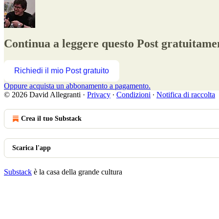
Continua a leggere questo Post gratuitamen
Richiedi il mio Post gratuito
Oppure acquista un abbonamento a pagamento.
© 2026 David Allegranti
·
Privacy
∙
Condizioni
∙
Notifica di raccolta
Crea il tuo Substack
Scarica l'app
Substack
è la casa della grande cultura