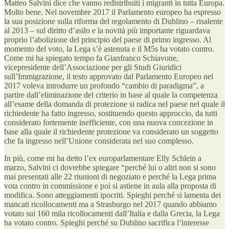
Matteo Salvini dice che vanno redistribuiti i migranti in tutta Europa.
Molto bene. Nel novembre 2017 il Parlamento europeo ha espresso
la sua posizione sulla riforma del regolamento di Dublino – risalente
al 2013 – sul diritto d’asilo e la novità più importante riguardava
proprio l’abolizione del principio del paese di primo ingresso. Al
momento del voto, la Lega s’è astenuta e il M5s ha votato contro.
Come mi ha spiegato tempo fa Gianfranco Schiavone,
vicepresidente dell’Associazione per gli Studi Giuridici
sull’Immigrazione, il testo approvato dal Parlamento Europeo nel
2017 voleva introdurre un profondo “cambio di paradigma”, a
partire dall’eliminazione del criterio in base al quale la competenza
all’esame della domanda di protezione si radica nel paese nel quale il
richiedente ha fatto ingresso, sostituendo questo approccio, da tutti
considerato fortemente inefficiente, con una nuova concezione in
base alla quale il richiedente protezione va considerato un soggetto
che fa ingresso nell’Unione considerata nel suo complesso.
In più, come mi ha detto l’ex europarlamentare Elly Schlein a
marzo, Salvini ci dovrebbe spiegare “perché lui o altri non si sono
mai presentati alle 22 riunioni di negoziato e perché la Lega prima
vota contro in commissione e poi si astiene in aula alla proposta di
modifica. Sono atteggiamenti ipocriti. Spieghi perché si lamenta dei
mancati ricollocamenti ma a Strasburgo nel 2017 quando abbiamo
votato sui 160 mila ricollocamenti dall’Italia e dalla Grecia, la Lega
ha votato contro. Spieghi perché su Dublino sacrifica l’interesse