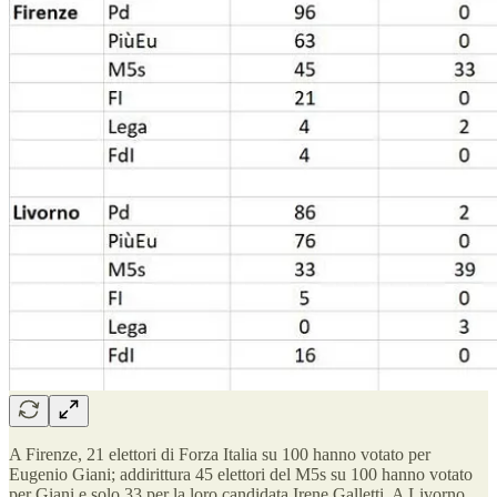
A Firenze, 21 elettori di Forza Italia su 100 hanno votato per
Eugenio Giani; addirittura 45 elettori del M5s su 100 hanno votato
per Giani e solo 33 per la loro candidata Irene Galletti. A Livorno,