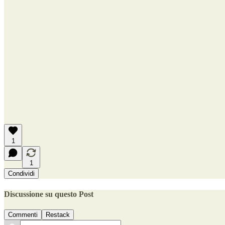
1
1
Condividi
Discussione su questo Post
Commenti
Restack