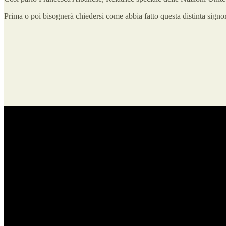
Prima o poi bisognerà chiedersi come abbia fatto questa distinta signora 