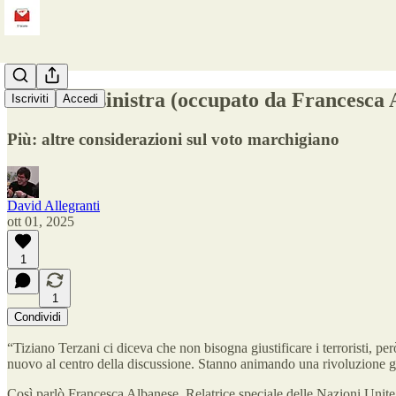
Il vuoto a sinistra (occupato da Francesca
Iscriviti
Accedi
Più: altre considerazioni sul voto marchigiano
David Allegranti
ott 01, 2025
1
1
Condividi
“Tiziano Terzani ci diceva che non bisogna giustificare i terroristi, però
nuovo al centro della discussione. Stanno animando una rivoluzione g
Così parlò Francesca Albanese, Relatrice speciale delle Nazioni Unite