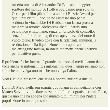
miseria umana di Alessandro Di Battista, il peggior
scrittore del mondo. A Hollywood danno non solo gli
Oscar per i film più belli ma anche i Razzie Award per
quelli più brutti. Ecco, se ne esistesse uno per la
scrittura lo vincerebbe Di Battista, con la sua prosa a
metà fra la retorica adolescenziale e il narcisismo
patologico e mitomane, senza un briciolo di controllo,
senza l’ombra di ironia, di consapevolezza del tono: il
vuoto totale. Il video dove con la fidanzata annuncia la
restituzione della liquidazione è un capolavoro di
melensaggine fasulla, fa ridere ma mette anche i brividi
per il cattivo gusto.
Il problema è che Internet è grande, ma i social media hanno dato
voce anche ai mitomani. E i mitomani di questi tempi pensano non
solo che uno valga uno ma che uno valga l’altro.
Vedi Claudio Messora, che sfida Roberto Burioni a duello.
Luigi Di Maio, nella sua sparata quotidiana in competizione con
Matteo Salvini, vuole dare mezz'ora di Internet gratis per tutti. Ecco,
qui c'è uno che ha appena consumato tutti i minuti per l'intera
popolazione in un colpo solo.