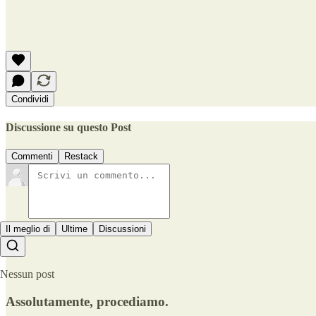
Condividi
Discussione su questo Post
Commenti
Restack
Il meglio di
Ultime
Discussioni
Nessun post
Assolutamente, procediamo.