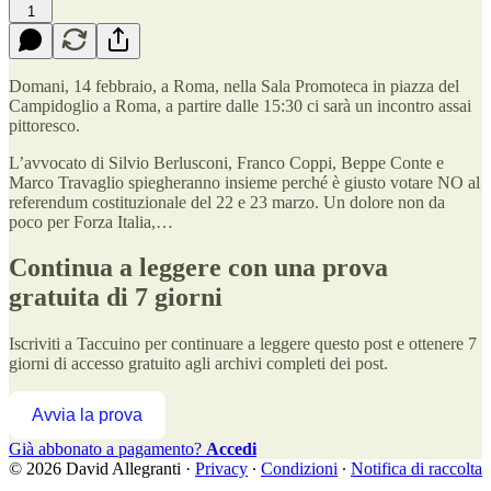
1
Domani, 14 febbraio, a Roma, nella Sala Promoteca in piazza del
Campidoglio a Roma, a partire dalle 15:30 ci sarà un incontro assai
pittoresco.
L’avvocato di Silvio Berlusconi, Franco Coppi, Beppe Conte e
Marco Travaglio spiegheranno insieme perché è giusto votare NO al
referendum costituzionale del 22 e 23 marzo. Un dolore non da
poco per Forza Italia,…
Continua a leggere con una prova
gratuita di 7 giorni
Iscriviti a
Taccuino
per continuare a leggere questo post e ottenere 7
giorni di accesso gratuito agli archivi completi dei post.
Avvia la prova
Già abbonato a pagamento?
Accedi
© 2026 David Allegranti
·
Privacy
∙
Condizioni
∙
Notifica di raccolta