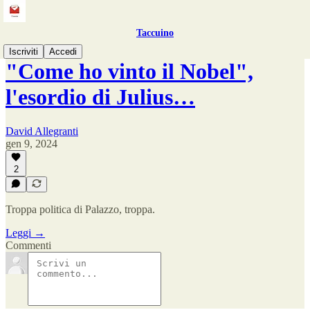
Taccuino
Iscriviti
Accedi
"Come ho vinto il Nobel",
l'esordio di Julius…
David Allegranti
gen 9, 2024
2
Troppa politica di Palazzo, troppa.
Leggi →
Commenti