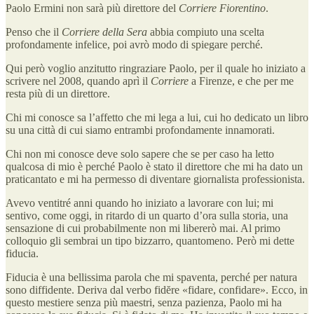
Paolo Ermini non sarà più direttore del
Corriere Fiorentino
.
Penso che il
Corriere della Sera
abbia compiuto una scelta
profondamente infelice, poi avrò modo di spiegare perché.
Qui però voglio anzitutto ringraziare Paolo, per il quale ho iniziato a
scrivere nel 2008, quando aprì il
Corriere
a Firenze, e che per me
resta più di un direttore.
Chi mi conosce sa l’affetto che mi lega a lui, cui ho dedicato un libro
su una città di cui siamo entrambi profondamente innamorati.
Chi non mi conosce deve solo sapere che se per caso ha letto
qualcosa di mio è perché Paolo è stato il direttore che mi ha dato un
praticantato e mi ha permesso di diventare giornalista professionista.
Avevo ventitré anni quando ho iniziato a lavorare con lui; mi
sentivo, come oggi, in ritardo di un quarto d’ora sulla storia, una
sensazione di cui probabilmente non mi libererò mai. Al primo
colloquio gli sembrai un tipo bizzarro, quantomeno. Però mi dette
fiducia.
Fiducia è una bellissima parola che mi spaventa, perché per natura
sono diffidente. Deriva dal verbo fidĕre «fidare, confidare». Ecco, in
questo mestiere senza più maestri, senza pazienza, Paolo mi ha