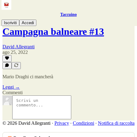
Taccuino
Iscriviti
Accedi
Campagna balneare #13
David Allegranti
ago 25, 2022
Mario Draghi ci mancherà
Leggi →
Commenti
© 2026 David Allegranti
·
Privacy
∙
Condizioni
∙
Notifica di raccolta