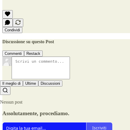
Condividi
Discussione su questo Post
Commenti
Restack
Il meglio di
Ultime
Discussioni
Nessun post
Assolutamente, procediamo.
Iscriviti